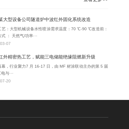
某大型设备公司隧道炉中波红外固化系统改造
工艺：大型机械设备水性喷涂需求温度：70 ℃-90 ℃改造前：
式 ： 天然气/功率···
03-07
红外精密热工艺，赋能三电储能绝缘阻燃新升级
幕，行业聚力7 月 16-17 日，由 MF 材涂联动主办的第 5 届
三电与···
07-20