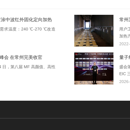
喷涂中波红外固化定向加热
常州
温度：240 ℃-270 ℃改造
用户
加热方
2022-
峰会 在常州完美收官
量子
24 日，第八届 MF 高颜值、高性
盛会落
EIC 
2026-